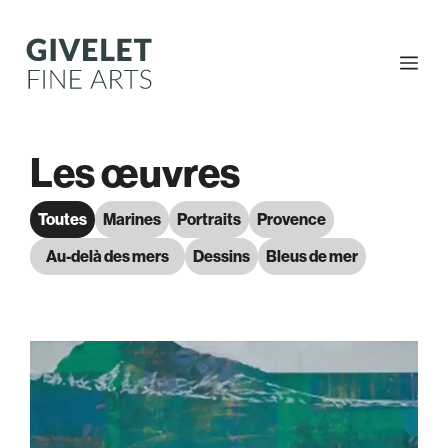
Aller
au
contenu
Me
Les œuvres
Toutes
Marines
Portraits
Provence
Au-delà des mers
Dessins
Bleus de mer