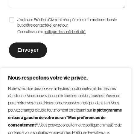
J'autorise Frédéric Givelet à récupérer les informations dans le
but d'être contacté(e) en retour.
Consultez notre
politique de confidentialité.
Nous respectons votre vie privée.
Notre site utilise des cookies à des fins fonctionnelles et de mesures
d’audience. Vous pouvez accepter tous les cookies, tous les refuser, ou
paramétrer vos choix . Nous conservons vos choix pendant 1 an
.
Vous
pouvez changer d’avis à tout moment en cliquant sur
le pictogramme
en bas à gauche de votre écran "Mes préférences de
consentement".
Vous pouvez consulter notre politique en matière de
© 2026 - Givelet
cookies si vous souhaitez en savoir plus.
Politique de relative aux