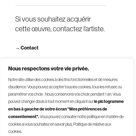
Si vous souhaitez acquérir
cette œuvre, contactez l’artiste.
→
Contact
→ Consulter les CGV
Nous respectons votre vie privée.
Notre site utilise des cookies à des fins fonctionnelles et de mesures
d’audience. Vous pouvez accepter tous les cookies, tous les refuser, ou
paramétrer vos choix . Nous conservons vos choix pendant 1 an
.
Vous
pouvez changer d’avis à tout moment en cliquant sur
le pictogramme
en bas à gauche de votre écran "Mes préférences de
consentement".
Vous pouvez consulter notre politique en matière de
© 2026 - Givelet
cookies si vous souhaitez en savoir plus.
Politique de relative aux
Conditions générales de vente
cookies.
Mentions légales