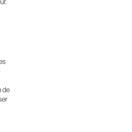
ur.
es
e
n de
ser