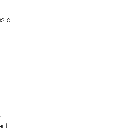
s le
e
ent