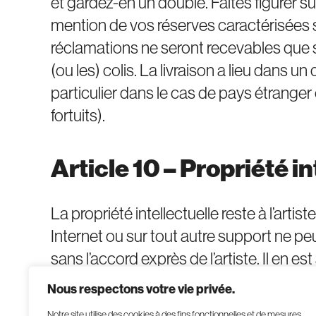
et gardez-en un double. Faites figurer su
mention de vos réserves caractérisées 
réclamations ne seront recevables que s
(ou les) colis. La livraison a lieu dans u
particulier dans le cas de pays étrang
fortuits).
Article 10 – Propriété in
La propriété intellectuelle reste à l’ar
Internet ou sur tout autre support ne pe
sans l’accord exprès de l’artiste. Il en es
presse, merchandising…) du multimédia, d
Nous respectons votre vie privée.
prêt. Toute reproduction ou représentatio
Notre site utilise des cookies à des fins fonctionnelles et de mesures