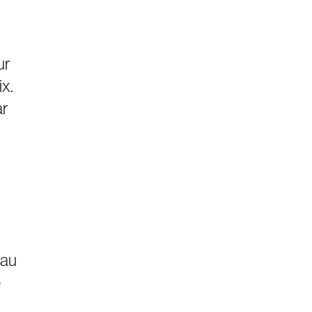
ur
ix.
ar
 au
e