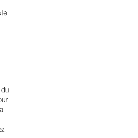
 le
e du
our
ra
ez