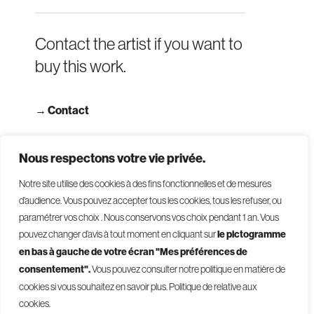
Contact the artist if you want to
buy this work.
→
Contact
→ Read terms and conditions
Nous respectons votre vie privée.
Notre site utilise des cookies à des fins fonctionnelles et de mesures
d’audience. Vous pouvez accepter tous les cookies, tous les refuser, ou
paramétrer vos choix . Nous conservons vos choix pendant 1 an
.
Vous
pouvez changer d’avis à tout moment en cliquant sur
le pictogramme
en bas à gauche de votre écran "Mes préférences de
consentement".
Vous pouvez consulter notre politique en matière de
© 2026 - Givelet
cookies si vous souhaitez en savoir plus.
Politique de relative aux
Terms and conditions
cookies.
Legal mentions