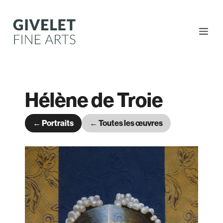
Aller
au
contenu
Me
Hélène de Troie
← Portraits
← Toutes les œuvres