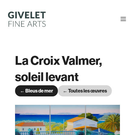
Aller
au
contenu
Me
La Croix Valmer,
soleil levant
← Bleus de mer
← Toutes les œuvres