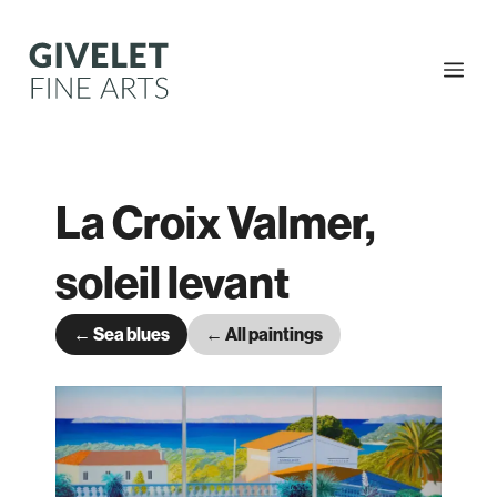
Skip
to
content
Me
La Croix Valmer,
soleil levant
← Sea blues
← All paintings