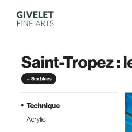
Skip
to
content
Saint-Tropez : l
← Sea blues
Technique
Acrylic