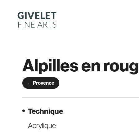
Aller
au
contenu
Alpilles en rou
← Provence
Technique
Acrylique