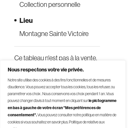
Collection personnelle
Lieu
Montagne Sainte Victoire
Ce tableau n'est pas à la vente.
Nous respectons votre vie privée.
Notre site utilise des cookies à des fins fonctionnelles et de mesures
d’audience. Vous pouvez accepter tous les cookies, tous les refuser, ou
paramétrer vos choix . Nous conservons vos choix pendant 1 an
.
Vous
pouvez changer d’avis à tout moment en cliquant sur
le pictogramme
en bas à gauche de votre écran "Mes préférences de
consentement".
Vous pouvez consulter notre politique en matière de
© 2026 - Givelet
cookies si vous souhaitez en savoir plus.
Politique de relative aux
Conditions générales de vente