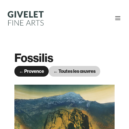
Aller
au
contenu
Me
Fossilis
← Provence
← Toutes les œuvres