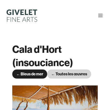
Aller
au
contenu
Me
Cala d'Hort
(insouciance)
← Bleus de mer
← Toutes les œuvres