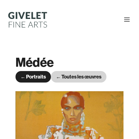
Aller
au
contenu
Me
Médée
← Portraits
← Toutes les œuvres