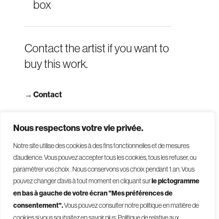
box
Contact the artist if you want to
buy this work.
→
Contact
→ Read terms and conditions
Nous respectons votre vie privée.
Notre site utilise des cookies à des fins fonctionnelles et de mesures
d’audience. Vous pouvez accepter tous les cookies, tous les refuser, ou
paramétrer vos choix . Nous conservons vos choix pendant 1 an
.
Vous
pouvez changer d’avis à tout moment en cliquant sur
le pictogramme
en bas à gauche de votre écran "Mes préférences de
consentement".
Vous pouvez consulter notre politique en matière de
© 2026 - Givelet
cookies si vous souhaitez en savoir plus.
Politique de relative aux