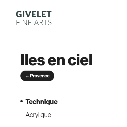
Aller
au
contenu
Iles en ciel
← Provence
Technique
Acrylique