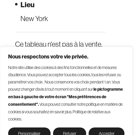
Lieu
New York
Ce tableau n'est pas à la vente.
Nous respectons votre vie privée.
Notre site utilise des cookies à des fins fonctionnelles et de mesures
d’audience. Vous pouvez accepter tous les cookies, tous les refuser, ou
paramétrer vos choix . Nous conservons vos choix pendant 1 an
.
Vous
pouvez changer d’avis à tout moment en cliquant sur
le pictogramme
en bas à gauche de votre écran "Mes préférences de
consentement".
Vous pouvez consulter notre politique en matière de
© 2026 - Givelet
cookies si vous souhaitez en savoir plus.
Politique de relative aux
Conditions générales de vente
cookies.
Mentions légales
Politique de confidentialité
Gestion des cookies
Personnaliser
Refuser
Accepter