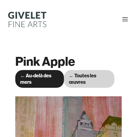
Aller
au
contenu
Me
Pink Apple
← Au-delà des
← Toutes les
mers
œuvres