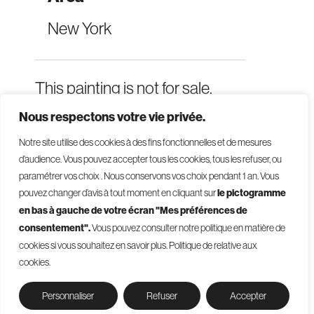
New York
This painting is not for sale.
Nous respectons votre vie privée.
Notre site utilise des cookies à des fins fonctionnelles et de mesures
d’audience. Vous pouvez accepter tous les cookies, tous les refuser, ou
paramétrer vos choix . Nous conservons vos choix pendant 1 an
.
Vous
pouvez changer d’avis à tout moment en cliquant sur
le pictogramme
en bas à gauche de votre écran "Mes préférences de
consentement".
Vous pouvez consulter notre politique en matière de
© 2026 - Givelet
cookies si vous souhaitez en savoir plus.
Politique de relative aux
Terms and conditions
cookies.
Legal mentions
Privacy Policy
Cookies management
Personnaliser
Refuser
Accepter