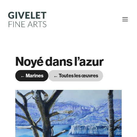
Aller
au
contenu
Me
Noyé dans l’azur
← Marines
← Toutes les œuvres