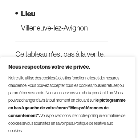
Lieu
Villeneuve-lez-Avignon
Ce tableau n'est pas à la vente.
Nous respectons votre vie privée.
Notre site utilise des cookies à des fins fonctionnelles et de mesures
d’audience. Vous pouvez accepter tous les cookies, tous les refuser, ou
paramétrer vos choix . Nous conservons vos choix pendant 1 an
.
Vous
pouvez changer d’avis à tout moment en cliquant sur
le pictogramme
en bas à gauche de votre écran "Mes préférences de
consentement".
Vous pouvez consulter notre politique en matière de
© 2026 - Givelet
cookies si vous souhaitez en savoir plus.
Politique de relative aux
Conditions générales de vente
cookies.
Mentions légales