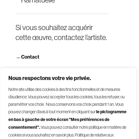
Si vous souhaitez acquérir
cette œuvre, contactez l’artiste.
→
Contact
→ Consulter les CGV
Nous respectons votre vie privée.
Notre site utilise des cookies à des fins fonctionnelles et de mesures
d’audience. Vous pouvez accepter tous les cookies, tous les refuser, ou
paramétrer vos choix . Nous conservons vos choix pendant 1 an
.
Vous
pouvez changer d’avis à tout moment en cliquant sur
le pictogramme
en bas à gauche de votre écran "Mes préférences de
consentement".
Vous pouvez consulter notre politique en matière de
© 2026 - Givelet
cookies si vous souhaitez en savoir plus.
Politique de relative aux