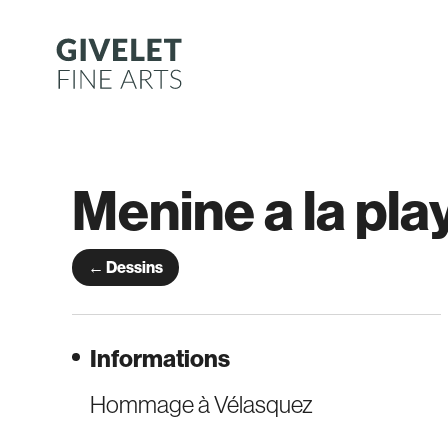
Aller
au
contenu
Menine a la pla
← Dessins
Informations
Hommage à Vélasquez