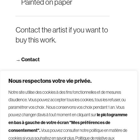
Painted on paper
Contact the artist if you want to
buy this work.
→
Contact
→ Read terms and conditions
Nous respectons votre vie privée.
Notre site utilise des cookies à des fins fonctionnelles et de mesures
d’audience. Vous pouvez accepter tous les cookies, tous les refuser, ou
paramétrer vos choix . Nous conservons vos choix pendant 1 an
.
Vous
pouvez changer d’avis à tout moment en cliquant sur
le pictogramme
en bas à gauche de votre écran "Mes préférences de
consentement".
Vous pouvez consulter notre politique en matière de
© 2026 - Givelet
cookies si vous souhaitez en savoir plus.
Politique de relative aux