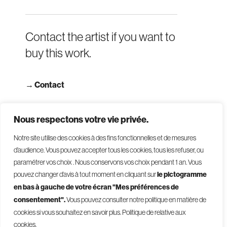
Contact the artist if you want to
buy this work.
→
Contact
→ Read terms and conditions
Nous respectons votre vie privée.
Notre site utilise des cookies à des fins fonctionnelles et de mesures
d’audience. Vous pouvez accepter tous les cookies, tous les refuser, ou
paramétrer vos choix . Nous conservons vos choix pendant 1 an
.
Vous
pouvez changer d’avis à tout moment en cliquant sur
le pictogramme
en bas à gauche de votre écran "Mes préférences de
consentement".
Vous pouvez consulter notre politique en matière de
© 2026 - Givelet
cookies si vous souhaitez en savoir plus.
Politique de relative aux
Terms and conditions
cookies.