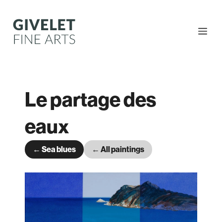
Skip
to
content
Me
Le partage des
eaux
← Sea blues
← All paintings