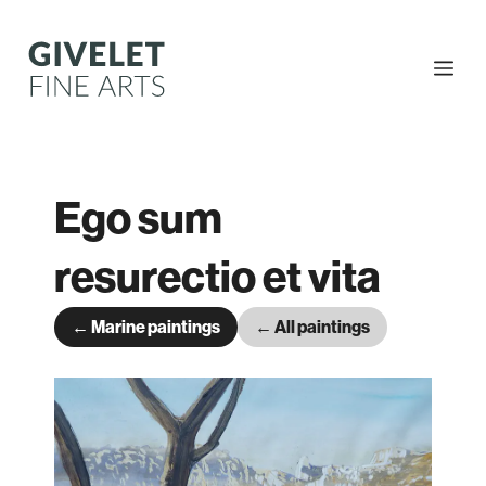
Skip
to
content
Me
Ego sum
resurectio et vita
← Marine paintings
← All paintings