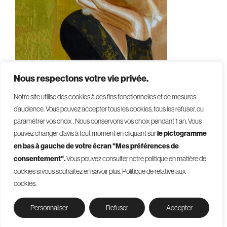
Nous respectons votre vie privée.
Notre site utilise des cookies à des fins fonctionnelles et de mesures
d’audience. Vous pouvez accepter tous les cookies, tous les refuser, ou
paramétrer vos choix . Nous conservons vos choix pendant 1 an
.
Vous
pouvez changer d’avis à tout moment en cliquant sur
le pictogramme
en bas à gauche de votre écran "Mes préférences de
consentement".
Vous pouvez consulter notre politique en matière de
© 2026 - Givelet
cookies si vous souhaitez en savoir plus.
Politique de relative aux
Terms and conditions
cookies.
Legal mentions
Privacy Policy
Cookies management
Personnaliser
Refuser
Accepter