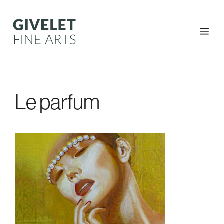
Skip
to
content
Me
Le parfum