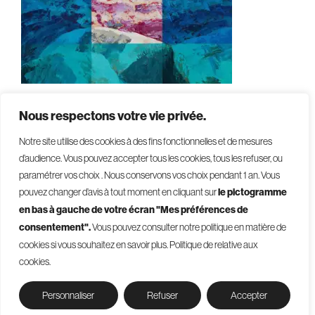
Nous respectons votre vie privée.
Notre site utilise des cookies à des fins fonctionnelles et de mesures
d’audience. Vous pouvez accepter tous les cookies, tous les refuser, ou
paramétrer vos choix . Nous conservons vos choix pendant 1 an
.
Vous
pouvez changer d’avis à tout moment en cliquant sur
le pictogramme
en bas à gauche de votre écran "Mes préférences de
consentement".
Vous pouvez consulter notre politique en matière de
© 2026 - Givelet
cookies si vous souhaitez en savoir plus.
Politique de relative aux
Conditions générales de vente
cookies.
Mentions légales
Politique de confidentialité
Gestion des cookies
Personnaliser
Refuser
Accepter